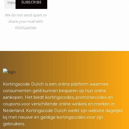
SUBSCRIBE
We do not send spam or
share your mail with
third parties
Kortingscode Dutch is een online platform waarmee
consumenten geld kunnen besparen op hun online
aankopen. Het biedt kortingscodes, promotiecodes en
coupons voor verschillende online winkels en merken in
Nederland. Kortingscode Dutch werkt zijn website dagelijks
bij met nieuwe en geldige kortingscodes voor zijn
gebruikers.