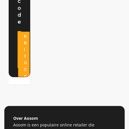
c
o
d
e
K
R
n
I
g
J
1
G
5
C
o
d
e
Over Aosom
Aosom is een populaire online retailer die