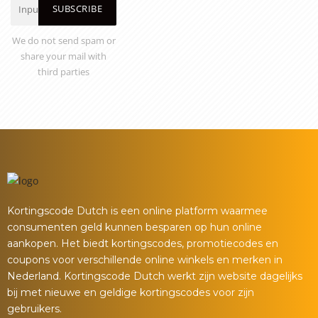
SUBSCRIBE
We do not send spam or
share your mail with
third parties
Kortingscode Dutch is een online platform waarmee
consumenten geld kunnen besparen op hun online
aankopen. Het biedt kortingscodes, promotiecodes en
coupons voor verschillende online winkels en merken in
Nederland. Kortingscode Dutch werkt zijn website dagelijks
bij met nieuwe en geldige kortingscodes voor zijn
gebruikers.