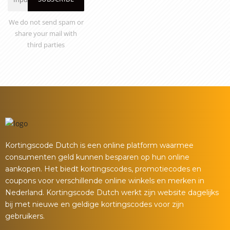
We do not send spam or
share your mail with
third parties
Kortingscode Dutch is een online platform waarmee
consumenten geld kunnen besparen op hun online
aankopen. Het biedt kortingscodes, promotiecodes en
coupons voor verschillende online winkels en merken in
Nederland. Kortingscode Dutch werkt zijn website dagelijks
bij met nieuwe en geldige kortingscodes voor zijn
gebruikers.