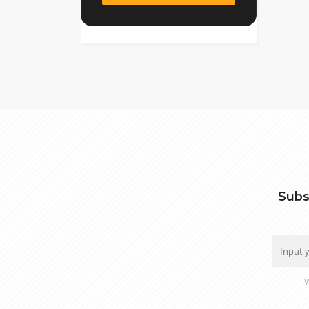
Subs
W