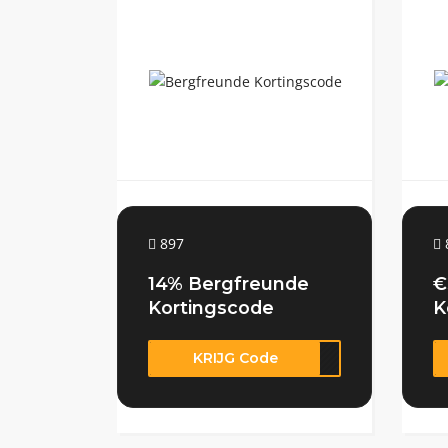
897
14% Bergfreunde
€
Kortingscode
K
KRIJG Code
2026