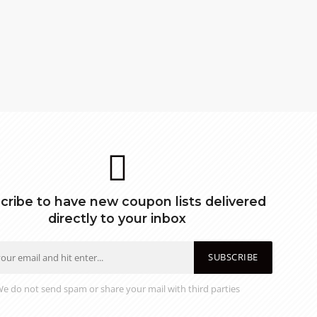
cribe to have new coupon lists delivered
directly to your inbox
SUBSCRIBE
e do not send spam or share your mail with third parties