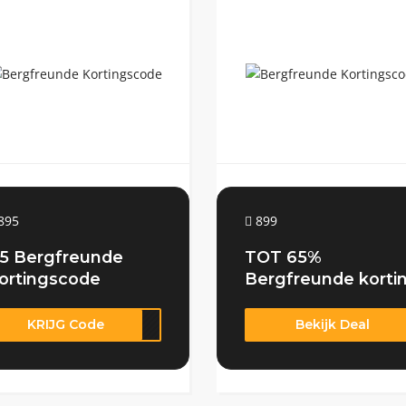
895
899
5 Bergfreunde
TOT 65%
ortingscode
Bergfreunde korti
KRIJG Code
0vpw
Bekijk Deal