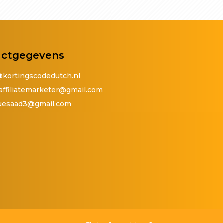
actgegevens
@kortingscodedutch.nl
affiliatemarketer@gmail.com
quesaad3@gmail.com