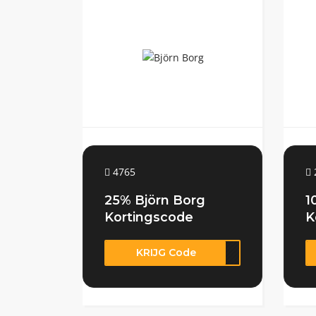
4765
25% Björn Borg
1
Kortingscode
K
KRIJG Code
CK25