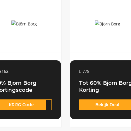
2162
778
0% Björn Borg
Tot 60% Björn Bor
ortingscode
Korting
KRIJG Code
me10
Bekijk Deal