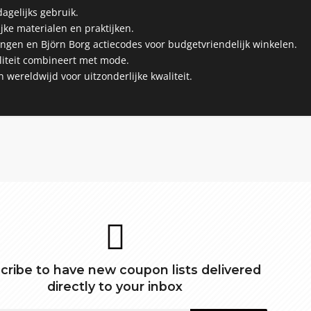
agelijks gebruik.
jke materialen en praktijken.
gen en Björn Borg actiecodes voor budgetvriendelijk winkelen.
liteit combineert met mode.
wereldwijd voor uitzonderlijke kwaliteit.
cribe to have new coupon lists delivered
directly to your inbox