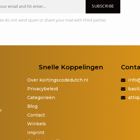
SUBSCRIBE
e do not send spam or share your mail with third parties
Snelle Koppelingen
Cont
Over Kortingscodedutch.nl
Info
Privacybeleid
basit
Categorieën
atti
Blog
e
Contact
Winkels
Imprint