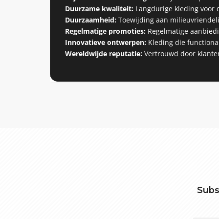
Duurzame kwaliteit:
Langdurige kleding voor d
Duurzaamheid:
Toewijding aan milieuvriendeli
Regelmatige promoties:
Regelmatige aanbiedin
Innovatieve ontwerpen:
Kleding die functiona
Wereldwijde reputatie:
Vertrouwd door klanten 
Subs