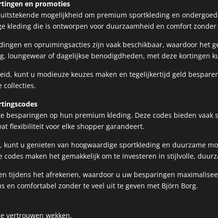
rtingen en promoties
 uitstekende mogelijkheid om premium sportkleding en ondergoed
e kleding die is ontworpen voor duurzaamheid en comfort zonder 
ngen en opruimingsacties zijn vaak beschikbaar, waardoor het ge
ing, loungewear of dagelijkse benodigdheden, met deze kortingen 
heid, kunt u modieuze keuzes maken en tegelijkertijd geld bespar
collecties.
rtingscodes
te besparingen op hun premium kleding. Deze codes bieden vaak si
at flexibiliteit voor elke shopper garandeert.
n, kunt u genieten van hoogwaardige sportkleding en duurzame mod
e codes maken het gemakkelijk om te investeren in stijlvolle, duur
en tijdens het afrekenen, waardoor u uw besparingen maximaliseert
s en comfortabel zonder te veel uit te geven met Björn Borg.
e vertrouwen wekken.