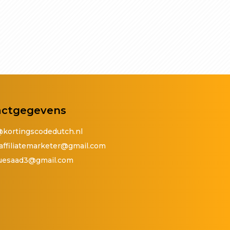
actgegevens
@kortingscodedutch.nl
affiliatemarketer@gmail.com
quesaad3@gmail.com