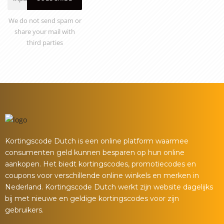
We do not send spam or
share your mail with
third parties
Kortingscode Dutch is een online platform waarmee
consumenten geld kunnen besparen op hun online
aankopen. Het biedt kortingscodes, promotiecodes en
coupons voor verschillende online winkels en merken in
Nederland. Kortingscode Dutch werkt zijn website dagelijks
bij met nieuwe en geldige kortingscodes voor zijn
gebruikers.