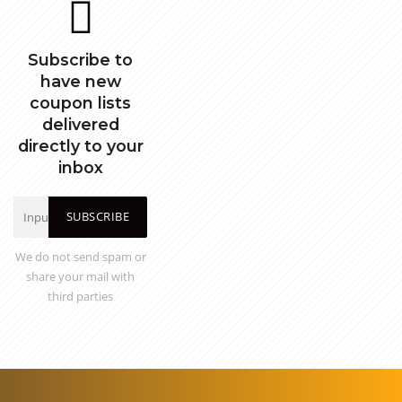
Subscribe to
have new
coupon lists
delivered
directly to your
inbox
SUBSCRIBE
We do not send spam or
share your mail with
third parties