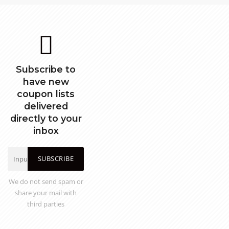
Subscribe to
have new
coupon lists
delivered
directly to your
inbox
SUBSCRIBE
We do not send spam or
share your mail with
third parties