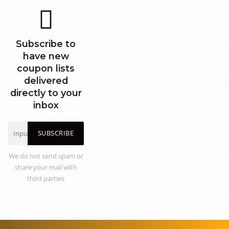
Subscribe to
have new
coupon lists
delivered
directly to your
inbox
SUBSCRIBE
We do not send spam or
share your mail with
third parties