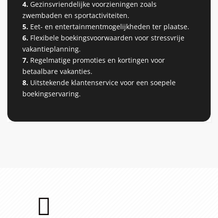
4.
Gezinsvriendelijke voorzieningen zoals
zwembaden en sportactiviteiten.
5.
Eet- en entertainmentmogelijkheden ter plaatse.
6.
Flexibele boekingsvoorwaarden voor stressvrije
vakantieplanning.
7.
Regelmatige promoties en kortingen voor
betaalbare vakanties.
8.
Uitstekende klantenservice voor een soepele
boekingservaring.