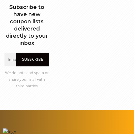
Subscribe to
have new
coupon lists
delivered
directly to your
inbox
SUBSCRIBE
We do not send spam or
share your mail with
third parties