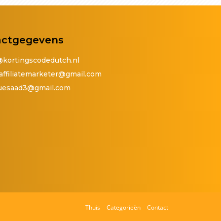
actgegevens
@kortingscodedutch.nl
affiliatemarketer@gmail.com
quesaad3@gmail.com
Thuis
Categorieën
Contact