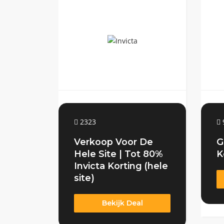
2323
Verkoop Voor De
G
Hele Site | Tot 80%
K
Invicta Korting (hele
site)
Bekijk Deal