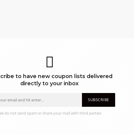
cribe to have new coupon lists delivered
directly to your inbox
SUBSCRIBE
e do not send spam or share your mail with third parties