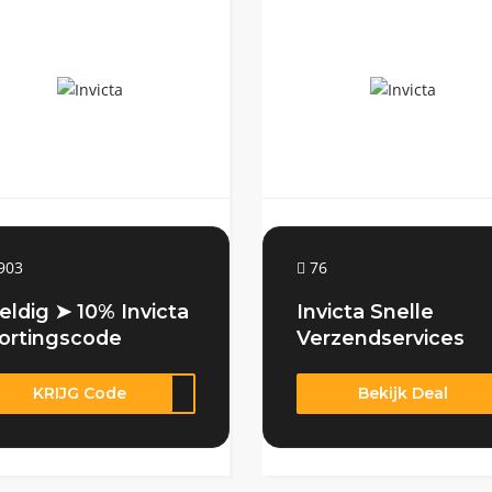
903
76
eldig ➤ 10% Invicta
Invicta Snelle
ortingscode
Verzendservices
KRIJG Code
Q-10
Bekijk Deal