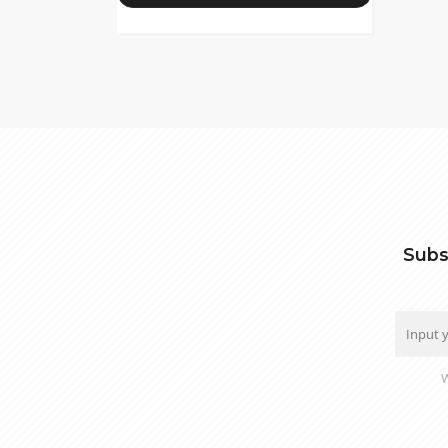
Subs
W