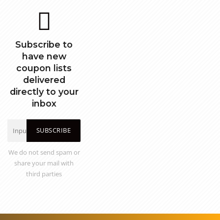
Subscribe to
have new
coupon lists
delivered
directly to your
inbox
SUBSCRIBE
We do not send spam or
share your mail with
third parties