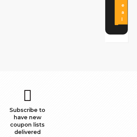
e
a
l
Subscribe to
have new
coupon lists
delivered