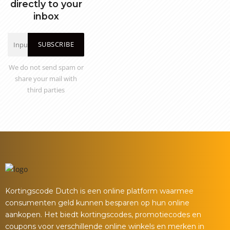
directly to your
inbox
SUBSCRIBE
We do not send spam or
share your mail with
third parties
Kortingscode Dutch is een online platform waarmee
consumenten geld kunnen besparen op hun online
aankopen. Het biedt kortingscodes, promotiecodes en
coupons voor verschillende online winkels en merken in