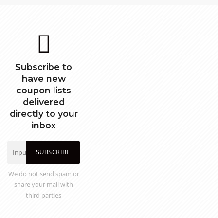
Subscribe to
have new
coupon lists
delivered
directly to your
inbox
SUBSCRIBE
We do not send spam or
share your mail with
third parties