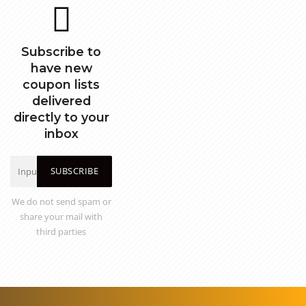
Subscribe to
have new
coupon lists
delivered
directly to your
inbox
SUBSCRIBE
We do not send spam or
share your mail with
third parties