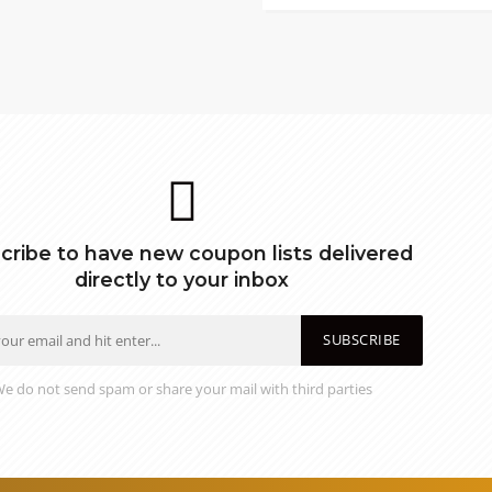
cribe to have new coupon lists delivered
directly to your inbox
SUBSCRIBE
e do not send spam or share your mail with third parties