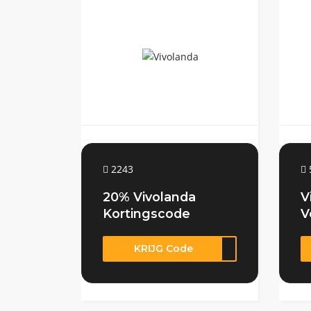
2243
20% Vivolanda
V
Kortingscode
V
KRIJG Code
ODIG