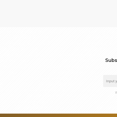
Subs
W